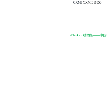
GXMI
GXMI011853
iPlant.cn 植物智—