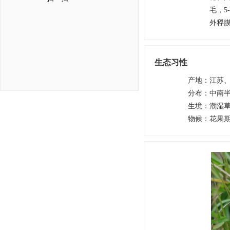
毛，5
外稃
生态习性
产地
：
江苏
分布
：
中南
生境
：
潮湿
物候
：
花果