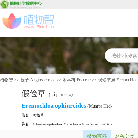
植物智
>>
被子 Angiospermae
>>
禾本科 Poaceae
>>
蜈蚣草属 Eremochloa
假俭草
(jiǎ jiǎn cǎo)
Eremochloa
ophiuroides
(Munro) Hack.
俗名：
爬根草
异名：
Ischaemum ophiuroides
Eremochloa ophiuroides var. longifolia
植物百科
名称分类