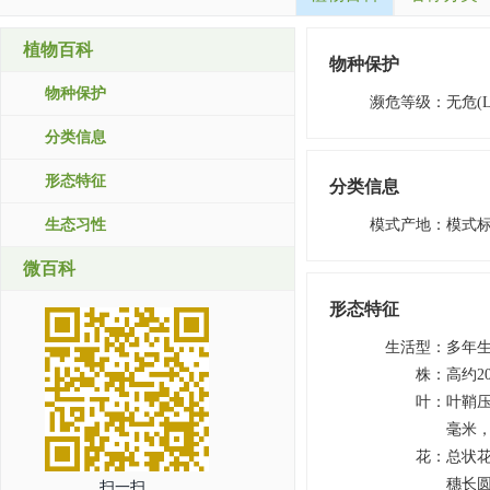
植物百科
物种保护
物种保护
濒危等级
：
无危(L
分类信息
形态特征
分类信息
生态习性
模式产地
：
模式
微百科
形态特征
生活型
：
多年
株
：
高约2
叶
：
叶鞘压
毫米
花
：
总状花
穗长圆
扫一扫