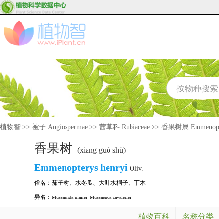
植物智
>>
被子 Angiospermae
>>
茜草科 Rubiaceae
>>
香果树属 Emmenopt
香果树
(xiāng guǒ shù)
Emmenopterys
henryi
Oliv.
俗名：
茄子树
、
水冬瓜
、
大叶水桐子
、
丁木
异名：
Mussaenda mairei
Mussaenda cavaleriei
植物百科
名称分类