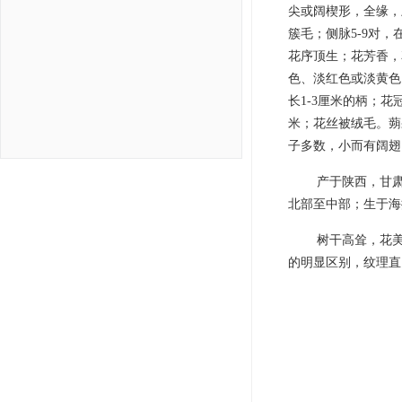
尖或阔楔形，全缘，
簇毛；侧脉5-9对
花序顶生；花芳香，
色、淡红色或淡黄色
长1-3厘米的柄；
米；花丝被绒毛。蒴
子多数，小而有阔翅。
产于陕西，甘
北部至中部；生于海
树干高耸，花
的明显区别，纹理直