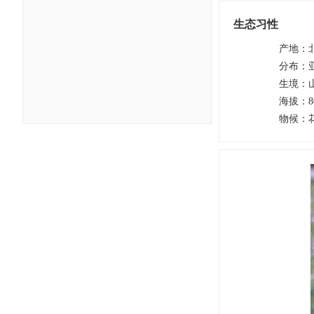
生态习性
产地
：
分布
：
生境
：
海拔
：
8
物候
：