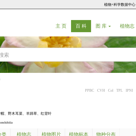
植物+科学数据中心
(current)
(current)
主 页
百 科
图 库
植物志
a
PPBC
CVH
Col
TPL
IPNI
古帽
、
野木耳菜
、
羊蹄草
、
红背叶
sonchifolia
分类
植物志
植物图片
植物标本
物种分布