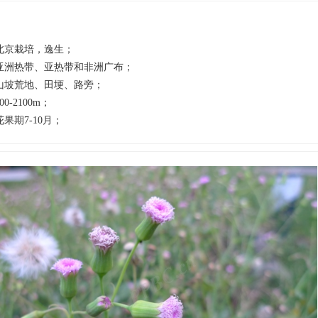
北京栽培，逸生；
亚洲热带、亚热带和非洲广布；
山坡荒地、田埂、路旁；
00-2100m；
花果期7-10月；