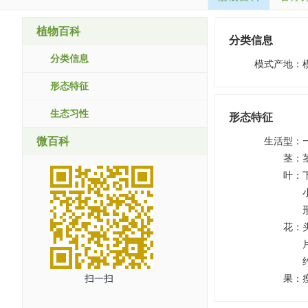
植物百科
分类信息
分类信息
模式产地
：
形态特征
生态习性
形态特征
微百科
生活型
：
茎
：
叶
：
花
：
扫一扫
果
：