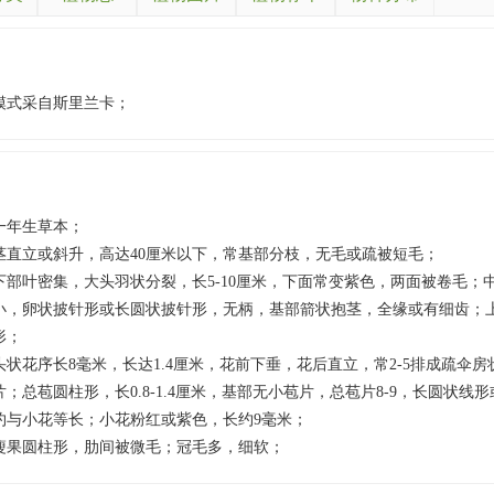
模式采自斯里兰卡；
一年生草本；
茎直立或斜升，高达40厘米以下，常基部分枝，无毛或疏被短毛；
下部叶密集，大头羽状分裂，长5-10厘米，下面常变紫色，两面被卷毛；
小，卵状披针形或长圆状披针形，无柄，基部箭状抱茎，全缘或有细齿；
形；
头状花序长8毫米，长达1.4厘米，花前下垂，花后直立，常2-5排成疏伞
片；总苞圆柱形，长0.8-1.4厘米，基部无小苞片，总苞片8-9，长圆状线
约与小花等长；小花粉红或紫色，长约9毫米；
瘦果圆柱形，肋间被微毛；冠毛多，细软；