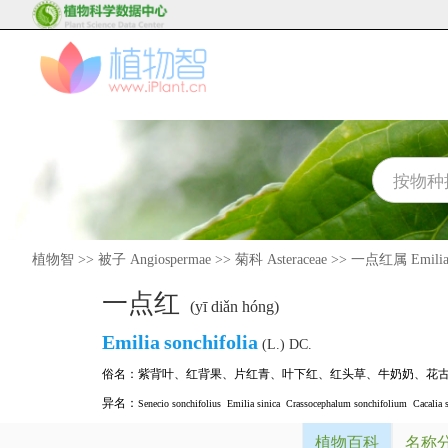
植物智
>>
被子 Angiospermae
>>
菊科 Asteraceae
>>
一点红属 Emili
一点红
(yī diǎn hóng)
Emilia
sonchifolia
(L.) DC.
俗名：
紫背叶
、
红背果
、
片红青
、
叶下红
、
红头草
、
牛奶奶
、
花
异名：
Senecio sonchifolius
Emilia sinica
Crassocephalum sonchifolium
Cacalia 
植物百科
名称