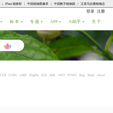
|
iPlant 植物智
|
中国植物图像库
|
中国数字植物园
|
泛喜马拉雅植物志
登录
注册
(current
标 本
专 题
APP
Ai助手
关 于
CFH
CUBG
GBIF
iDigBio
EOL
BHL
WFO
POWO
Bing
Baidu
duocet