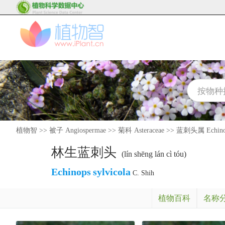
植物智
>>
被子 Angiospermae
>>
菊科 Asteraceae
>>
蓝刺头属 Echino
林生蓝刺头
(lín shēng lán cì tóu)
Echinops
sylvicola
C. Shih
植物百科
名称