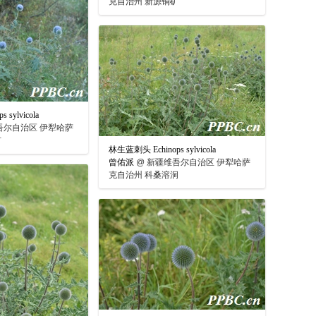
克自治州 新源铜矿
sylvicola
吾尔自治区 伊犁哈萨
矿
林生蓝刺头 Echinops sylvicola
曾佑派
@
新疆维吾尔自治区 伊犁哈萨
克自治州 科桑溶洞