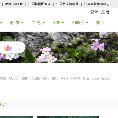
|
iPlant 植物智
|
中国植物图像库
|
中国数字植物园
|
泛喜马拉雅植物志
登录
注册
(current
标 本
专 题
APP
Ai助手
关 于
CFH
CUBG
GBIF
iDigBio
EOL
BHL
WFO
POWO
Bing
Baidu
duocet
保护