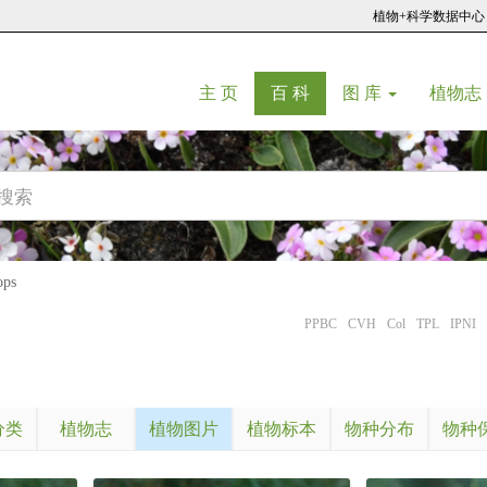
植物+科学数据中心
(current)
(current)
主 页
百 科
图 库
植物志
ps
PPBC
CVH
Col
TPL
IPNI
分类
植物志
植物图片
植物标本
物种分布
物种