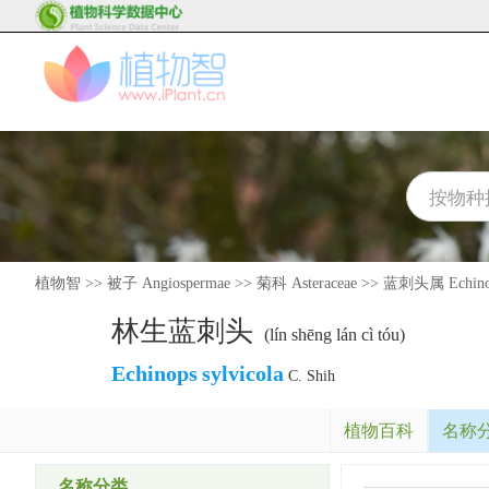
植物智
>>
被子 Angiospermae
>>
菊科 Asteraceae
>>
蓝刺头属 Echino
林生蓝刺头
(lín shēng lán cì tóu)
Echinops
sylvicola
C. Shih
植物百科
名称
名称分类