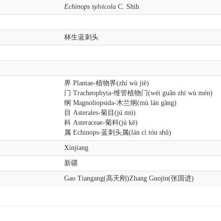
Echinops sylvicola
C. Shih
林生蓝刺头
界 Plantae-植物界(zhí wù jiè)
门 Tracheophyta-维管植物门(wéi guǎn zhí wù mén)
纲 Magnoliopsida-木兰纲(mù lán gāng)
目 Asterales-菊目(jú mù)
科 Asteraceae-菊科(jú kē)
属 Echinops-蓝刺头属(lán cì tóu shǔ)
Xinjiang
新疆
Gao Tiangang(高天刚)
Zhang Guojin(张国进)