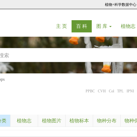
植物+科学数据中心
(current)
(current)
主 页
百 科
图 库
植物志
ps
PPBC
CVH
Col
TPL
IPNI
分类
植物志
植物图片
植物标本
物种分布
物种