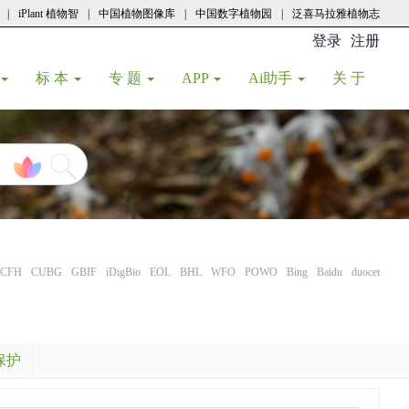
|
iPlant 植物智
|
中国植物图像库
|
中国数字植物园
|
泛喜马拉雅植物志
登录
注册
(current
标 本
专 题
APP
Ai助手
关 于
CFH
CUBG
GBIF
iDigBio
EOL
BHL
WFO
POWO
Bing
Baidu
duocet
保护