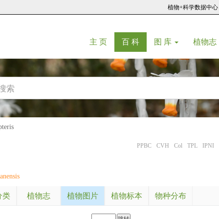
植物+科学数据中心
(current)
(current)
主 页
百 科
图 库
植物志
eris
PPBC
CVH
Col
TPL
IPNI
nensis
分类
植物志
植物图片
植物标本
物种分布