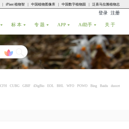
|
iPlant 植物智
|
中国植物图像库
|
中国数字植物园
|
泛喜马拉雅植物志
登录
注册
(current
标 本
专 题
APP
Ai助手
关 于
CFH
CUBG
GBIF
iDigBio
EOL
BHL
WFO
POWO
Bing
Baidu
duocet