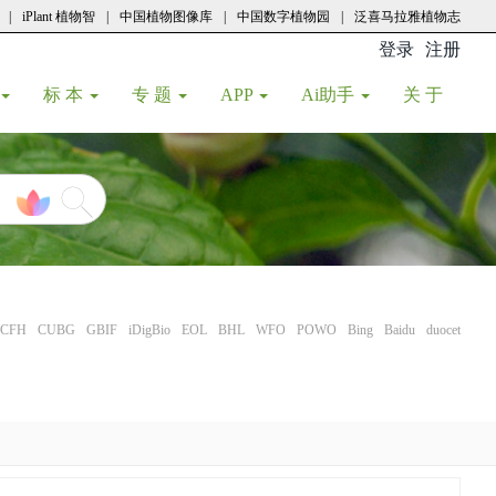
|
iPlant 植物智
|
中国植物图像库
|
中国数字植物园
|
泛喜马拉雅植物志
登录
注册
(current
标 本
专 题
APP
Ai助手
关 于
CFH
CUBG
GBIF
iDigBio
EOL
BHL
WFO
POWO
Bing
Baidu
duocet