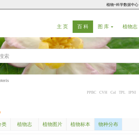
植物+科学数据中心
(current)
(current)
主 页
百 科
图 库
植物志
eris
PPBC
CVH
Col
TPL
IPNI
a
分类
植物志
植物图片
植物标本
物种分布