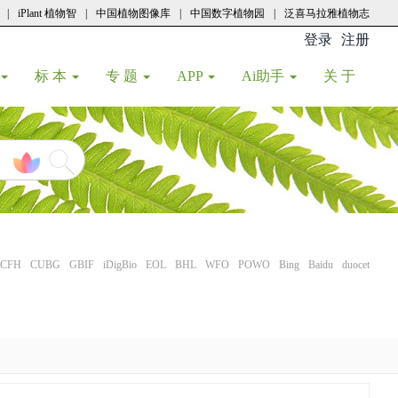
|
iPlant 植物智
|
中国植物图像库
|
中国数字植物园
|
泛喜马拉雅植物志
登录
注册
(current
标 本
专 题
APP
Ai助手
关 于
CFH
CUBG
GBIF
iDigBio
EOL
BHL
WFO
POWO
Bing
Baidu
duocet