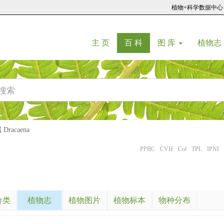
植物+科学数据中心
(current)
(current)
主 页
百 科
图 库
植物志
racaena
PPBC
CVH
Col
TPL
IPNI
分类
植物志
植物图片
植物标本
物种分布