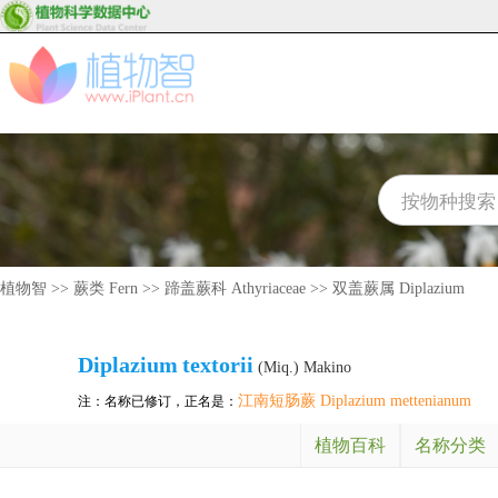
植物智
>>
蕨类 Fern
>>
蹄盖蕨科 Athyriaceae
>>
双盖蕨属 Diplazium
Diplazium
textorii
(Miq.) Makino
江南短肠蕨 Diplazium mettenianum
注：名称已修订，正名是：
植物百科
名称分类