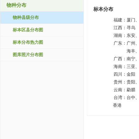
物种分布
标本分布
物种县级分布
福建：
厦门
江西：
寻乌
标本区县分布图
湖南：
东安
标本分布热力图
广东：
广州
海丰
图库照片分布图
广西：
南宁
海南：
三亚
四川：
金阳
贵州：
贵阳
云南：
勐腊
台湾：
台中
香港