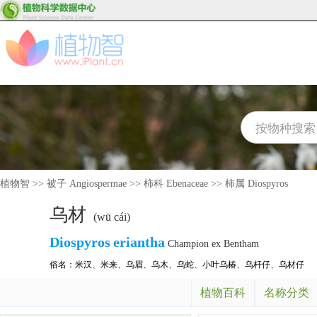
植物智
>>
被子 Angiospermae
>>
柿科 Ebenaceae
>>
柿属 Diospyros
乌材
(wū cái)
Diospyros
eriantha
Champion ex Bentham
俗名：
米汉
、
米来
、
乌眉
、
乌木
、
乌蛇
、
小叶乌椿
、
乌杆仔
、
乌材仔
植物百科
名称分类