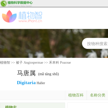
植物智
>>
被子 Angiospermae
>>
禾本科 Poaceae
马唐属
(mǎ táng shǔ)
Digitaria
Haller
植物百科
名称分类
植物志