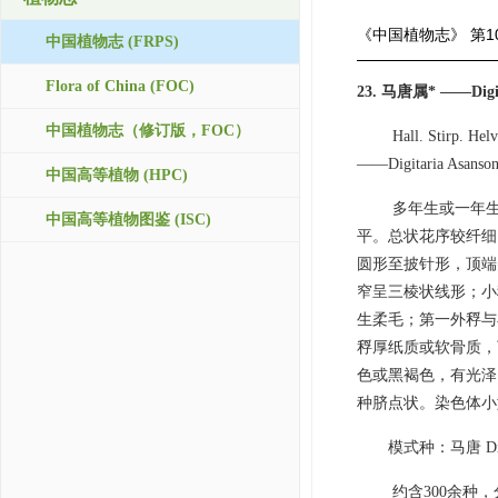
《中国植物志》
第1
中国植物志 (FRPS)
Flora of China (FOC)
23. 马唐属* ——Digita
中国植物志（修订版，FOC）
Hall. Stirp. Hel
——Digitaria Asanson,
中国高等植物 (HPC)
多年生或一年
中国高等植物图鉴 (ISC)
平。总状花序较纤细
圆形至披针形，顶端
窄呈三棱状线形；小
生柔毛；第一外稃与
稃厚纸质或软骨质，
色或黑褐色，有光泽
种脐点状。染色体小型
模式种：马唐 Digitar
约含300余种