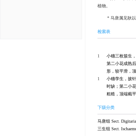
植物。
* 马唐属见耿
检索表
1
小穗三枚簇生，卵
第二小花成熟
形，较平滑，顶
1
小穗孪生，披针形
时缺；第二小
粗糙，顶端截平。
下级分类
马唐组 Sect. Digitari
三生组 Sect. Ischae