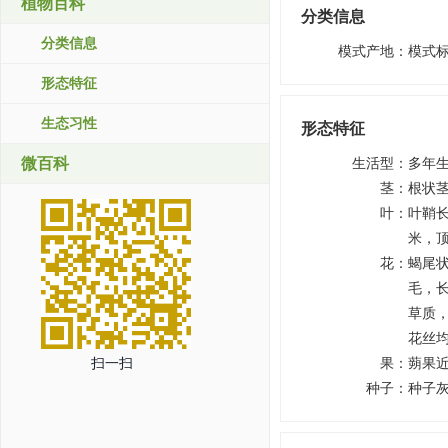
植物百科
分类信息
分类信息
模式产地
：
模式
形态特征
生态习性
形态特征
微百科
生活型
：
多年
茎
：
根状
叶
：
叶鞘长
米，
花
：
蝎尾
毛，长
草质
花丝
扫一扫
果
：
蒴果
种子
：
种子