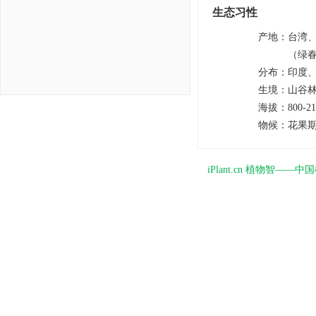
生态习性
产地
：
台湾
（绿
分布
：
印度
生境
：
山谷
海拔
：
800-2
物候
：
花果期
iPlant.cn 植物智—