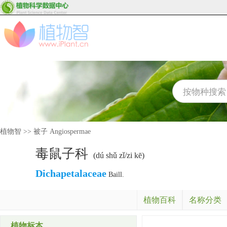
植物智
>>
被子 Angiospermae
毒鼠子科
(dú shǔ zǐ/zi kē)
Dichapetalaceae
Baill.
植物百科
名称分类
植物标本