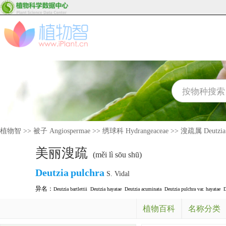
植物智
>>
被子 Angiospermae
>>
绣球科 Hydrangeaceae
>>
溲疏属 Deutzia
美丽溲疏
(měi lì sōu shū)
Deutzia
pulchra
S. Vidal
异名：
Deutzia bartlettii
Deutzia hayatae
Deutzia acuminata
Deutzia pulchra var. hayatae
D
植物百科
名称分类