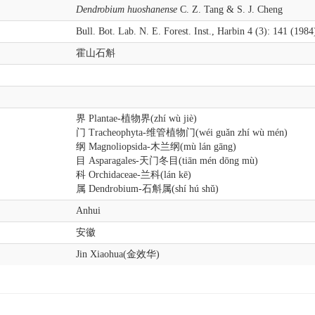
Dendrobium huoshanense
C. Z. Tang & S. J. Cheng
Bull. Bot. Lab. N. E. Forest. Inst., Harbin 4 (3): 141 (1984
霍山石斛
界 Plantae-植物界(zhí wù jiè)
门 Tracheophyta-维管植物门(wéi guǎn zhí wù mén)
纲 Magnoliopsida-木兰纲(mù lán gāng)
目 Asparagales-天门冬目(tiān mén dōng mù)
科 Orchidaceae-兰科(lán kē)
属 Dendrobium-石斛属(shí hú shǔ)
Anhui
安徽
Jin Xiaohua(金效华)