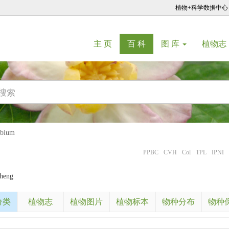
植物+科学数据中心
(current)
(current)
主 页
百 科
图 库
植物志
bium
PPBC
CVH
Col
TPL
IPNI
Cheng
分类
植物志
植物图片
植物标本
物种分布
物种