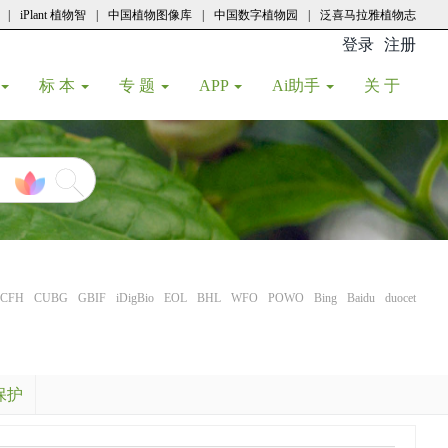
|
iPlant 植物智
|
中国植物图像库
|
中国数字植物园
|
泛喜马拉雅植物志
登录
注册
(current
标 本
专 题
APP
Ai助手
关 于
CFH
CUBG
GBIF
iDigBio
EOL
BHL
WFO
POWO
Bing
Baidu
duocet
保护