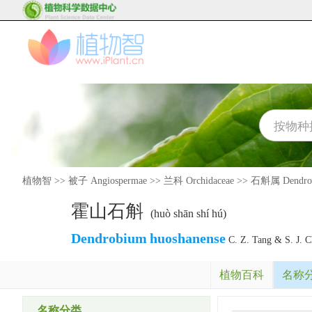
植物智
>>
被子 Angiospermae
>>
兰科 Orchidaceae
>>
石斛属 Dendro
霍山石斛
(huò shān shí hú)
Dendrobium
huoshanense
C. Z. Tang & S. J. 
植物百科
名称
名称分类