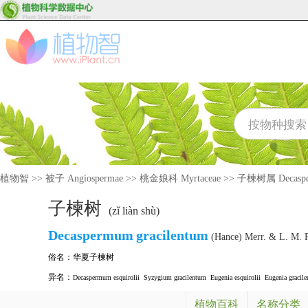
植物智
>>
被子 Angiospermae
>>
桃金娘科 Myrtaceae
>>
子楝树属 Decasp
子楝树
(zǐ liàn shù)
Decaspermum
gracilentum
(Hance) Merr. & L. M. 
俗名：
华夏子楝树
异名：
Decaspermum esquirolii
Syzygium gracilentum
Eugenia esquirolii
Eugenia gracile
植物百科
名称分类