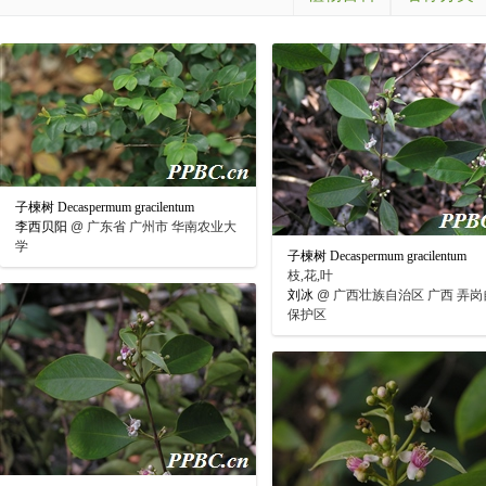
子楝树 Decaspermum gracilentum
李西贝阳
@
广东省 广州市 华南农业大
学
子楝树 Decaspermum gracilentum
枝,花,叶
刘冰
@
广西壮族自治区 广西 弄岗
保护区