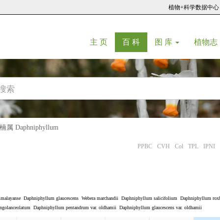
植物+科学数据中心
(current)
(current)
主 页
百 科
图 库
植物志
属 Daphniphyllum
PPBC
CVH
Col
TPL
IPNI
imalayanse
Daphniphyllum glaucescens
Webera marchandii
Daphniphyllum salicifolium
Daphniphyllum roxb
ongolanceolatum
Daphniphyllum pentandrum var. oldhamii
Daphniphyllum glaucescens var. oldhamii