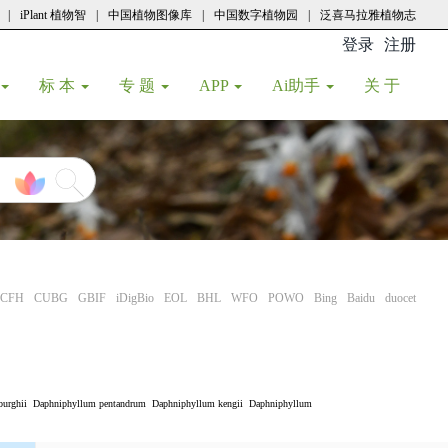
|
iPlant 植物智
|
中国植物图像库
|
中国数字植物园
|
泛喜马拉雅植物志
登录
注册
(current
标 本
专 题
APP
Ai助手
关 于
CFH
CUBG
GBIF
iDigBio
EOL
BHL
WFO
POWO
Bing
Baidu
duocet
urghii
Daphniphyllum pentandrum
Daphniphyllum kengii
Daphniphyllum