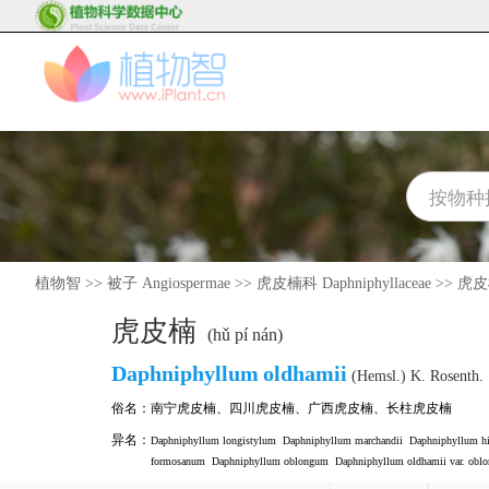
植物智
>>
被子 Angiospermae
>>
虎皮楠科 Daphniphyllaceae
>>
虎皮楠
虎皮楠
(hǔ pí nán)
Daphniphyllum
oldhamii
(Hemsl.) K. Rosenth.
俗名：
南宁虎皮楠
、
四川虎皮楠
、
广西虎皮楠
、
长柱虎皮楠
异名：
Daphniphyllum longistylum
Daphniphyllum marchandii
Daphniphyllum h
formosanum
Daphniphyllum oblongum
Daphniphyllum oldhamii var. obl