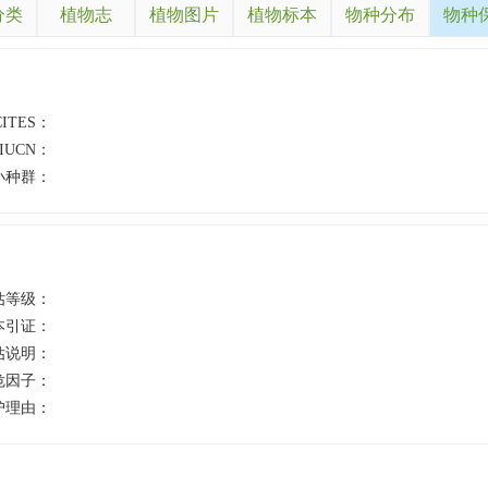
分类
植物志
植物图片
植物标本
物种分布
物种
CITES：
IUCN：
小种群：
估等级：
本引证：
估说明：
危因子：
护理由：