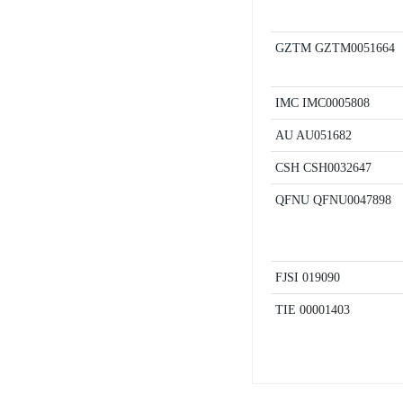
GZTM
GZTM0051664
IMC
IMC0005808
AU
AU051682
CSH
CSH0032647
QFNU
QFNU0047898
FJSI
019090
TIE
00001403