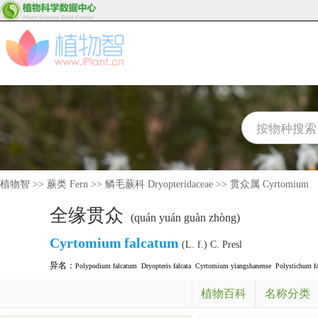
植物智
>>
蕨类 Fern
>>
鳞毛蕨科 Dryopteridaceae
>>
贯众属 Cyrtomium
全缘贯众
(quán yuán guàn zhòng)
Cyrtomium
falcatum
(L. f.) C. Presl
异名：
Polypodium falcatum
Dryopteris falcata
Cyrtomium yiangshanense
Polystichum f
植物百科
名称分类