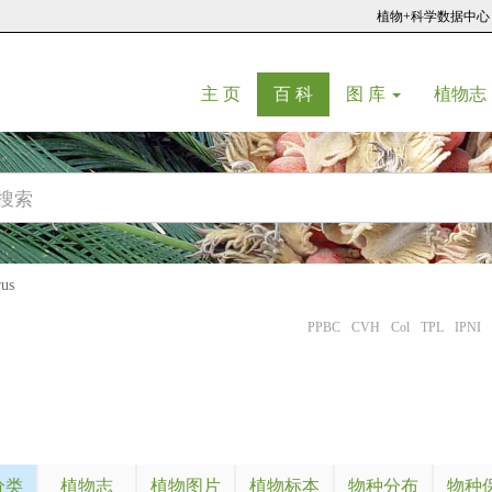
植物+科学数据中心
(current)
(current)
主 页
百 科
图 库
植物志
us
PPBC
CVH
Col
TPL
IPNI
分类
植物志
植物图片
植物标本
物种分布
物种