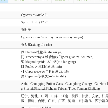
Cyperus rotundus
L.
Sp. Pl. 1: 45 (1753)
香附子
Cyperus rotundus var. quimoyensis
(synonym)
香头草(xiāng tóu cǎo)
界 Plantae-植物界(zhí wù jiè)
门 Tracheophyta-维管植物门(wéi guǎn zhí wù mén)
纲 Magnoliopsida-木兰纲(mù lán gāng)
目 Poales-禾本目(hé běn mù)
科 Cyperaceae-莎草科(suō cǎo kē)
属 Cyperus-莎草属(suō cǎo shǔ)
Anhui,Chongqing,Fujian,Gansu,Guangdong,Guangxi,Guizhou,H
g,Shanxi,Shaanxi,Sichuan,Taiwan,Tibet,Yunnan,Zhejiang
辽宁、河北、山西、山东、河南、陕西、甘肃、安徽、江
藏、福建、台湾、广东、广西、海南、东沙群岛、西沙群