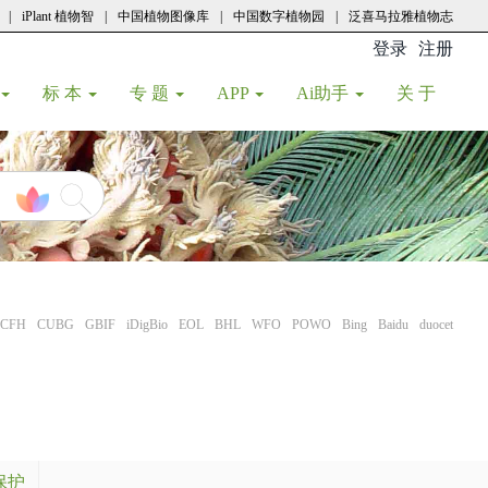
|
iPlant 植物智
|
中国植物图像库
|
中国数字植物园
|
泛喜马拉雅植物志
登录
注册
(current
标 本
专 题
APP
Ai助手
关 于
CFH
CUBG
GBIF
iDigBio
EOL
BHL
WFO
POWO
Bing
Baidu
duocet
保护