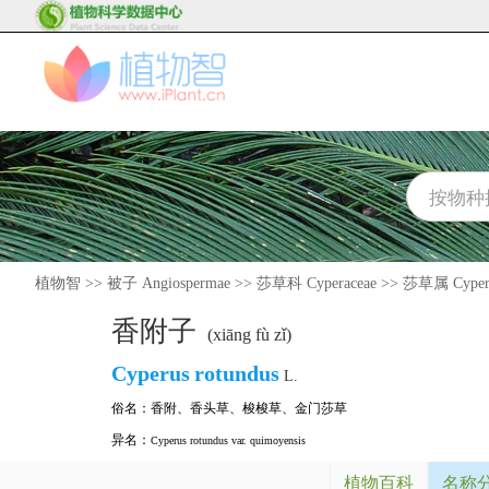
植物智
>>
被子 Angiospermae
>>
莎草科 Cyperaceae
>>
莎草属 Cyper
香附子
(xiāng fù zǐ)
Cyperus
rotundus
L.
俗名：
香附
、
香头草
、
梭梭草
、
金门莎草
异名：
Cyperus rotundus var. quimoyensis
植物百科
名称