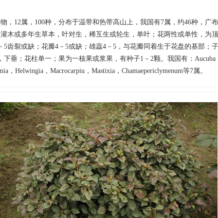
物，12属，100种，分布于温带和热带高山上，我国有7属，约46种，广
、灌木或多年生草本，叶对生，稀互生或轮生，单叶；花两性或单性，为
－5齿裂或缺；花瓣4－5或缺；雄蕊4－5，与花瓣同着生于花盘的基部；子
，下垂；花柱单一；果为一核果或浆果，有种子1－2颗。我国有：Aucuba，C
amia，Helwingia，Macrocarpiu，Mastixia，Chamaepericlymenum等7属。