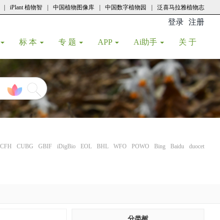
|
iPlant 植物智
|
中国植物图像库
|
中国数字植物园
|
泛喜马拉雅植物志
登录
注册
(current
标 本
专 题
APP
Ai助手
关 于
CFH
CUBG
GBIF
iDigBio
EOL
BHL
WFO
POWO
Bing
Baidu
duocet
分类树