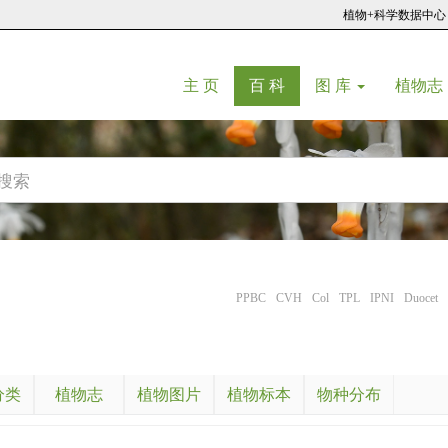
植物+科学数据中心
(current)
(current)
主 页
百 科
图 库
植物志
PPBC
CVH
Col
TPL
IPNI
Duocet
分类
植物志
植物图片
植物标本
物种分布