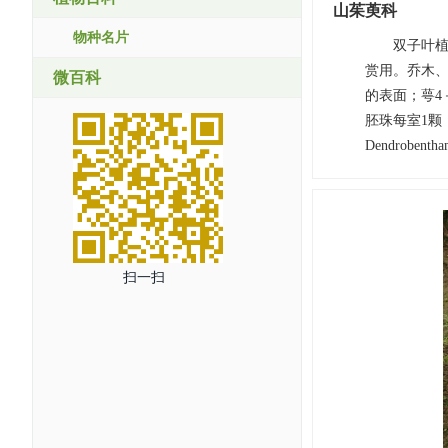
山茱萸科
物种名片
双子叶植
赏用。乔木
微百科
的表面；萼4
胚珠每室1颗
Dendrobenth
扫一扫