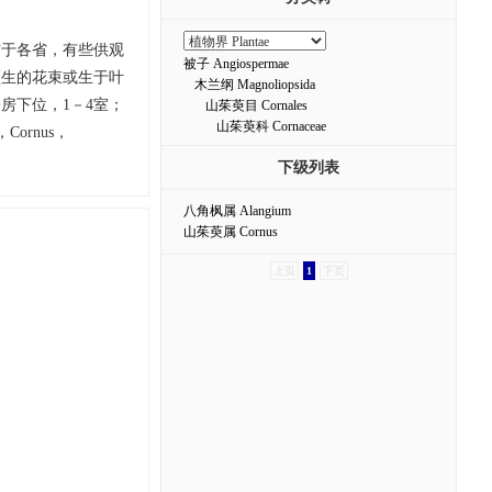
布于各省，有些供观
被子 Angiospermae
顶生的花束或生于叶
木兰纲 Magnoliopsida
房下位，1－4室；
山茱萸目 Cornales
山茱萸科 Cornaceae
ornus，
下级列表
八角枫属 Alangium
山茱萸属 Cornus
上页
1
下页