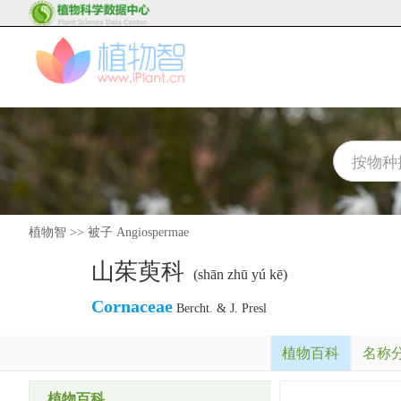
植物智
>>
被子 Angiospermae
山茱萸科
(shān zhū yú kē)
Cornaceae
Bercht. & J. Presl
植物百科
名称
植物百科