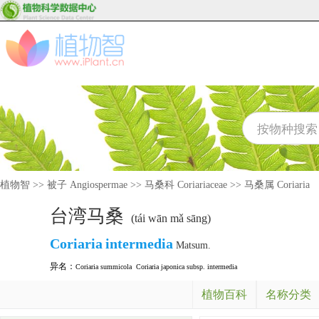
植物智
>>
被子 Angiospermae
>>
马桑科 Coriariaceae
>>
马桑属 Coriaria
台湾马桑
(tái wān mǎ sāng)
Coriaria
intermedia
Matsum.
异名：
Coriaria summicola
Coriaria japonica subsp. intermedia
植物百科
名称分类