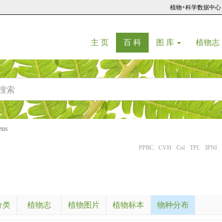
植物+科学数据中心
(current)
(current)
主 页
百 科
图 库
植物志
us
PPBC
CVH
Col
TPL
IPNI
分类
植物志
植物图片
植物标本
物种分布