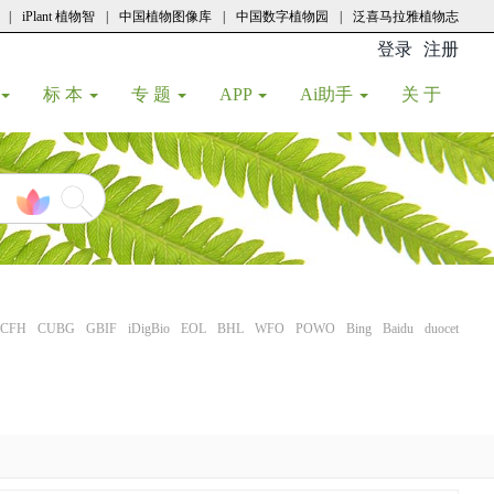
|
iPlant 植物智
|
中国植物图像库
|
中国数字植物园
|
泛喜马拉雅植物志
登录
注册
(current
标 本
专 题
APP
Ai助手
关 于
CFH
CUBG
GBIF
iDigBio
EOL
BHL
WFO
POWO
Bing
Baidu
duocet