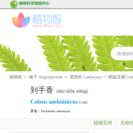
植物智
>>
被子 Angiospermae
>>
唇形科 Lamiaceae
>>
鞘蕊花属 Cole
到手香
(dào shǒu xiāng)
Coleus
amboinicus
Lour.
异名：
Plectranthus amboinicus
植物百科
名称