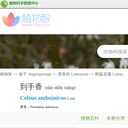
植物智
>>
被子 Angiospermae
>>
唇形科 Lamiaceae
>>
鞘蕊花属 Coleus
到手香
(dào shǒu xiāng)
Coleus
amboinicus
Lour.
异名：
Plectranthus amboinicus
植物百科
名称分类