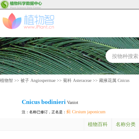
植物智
>>
被子 Angiospermae
>>
菊科 Asteraceae
>>
藏掖花属 Cnicus
Cnicus
bodinieri
Vaniot
蓟 Cirsium japonicum
注：名称已修订，正名是：
植物百科
名称分类