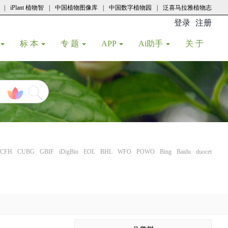
|
iPlant 植物智
|
中国植物图像库
|
中国数字植物园
|
泛喜马拉雅植物志
登录
注册
(current
标 本
专 题
APP
Ai助手
关 于
CFH
CUBG
GBIF
iDigBio
EOL
BHL
WFO
POWO
Bing
Baidu
duocet