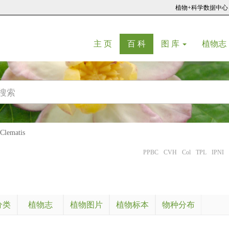
植物+科学数据中心
(current)
(current)
主 页
百 科
图 库
植物志
ematis
PPBC
CVH
Col
TPL
IPNI
分类
植物志
植物图片
植物标本
物种分布