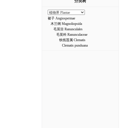
分类树
被子 Angiospermae
木兰纲 Magnoliopsida
毛茛目 Ranunculales
毛茛科 Ranunculaceae
铁线莲属 Clematis
Clematis punduana