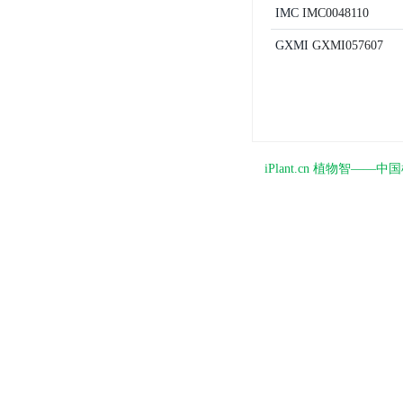
IMC
IMC0048110
GXMI
GXMI057607
iPlant.cn 植物智—