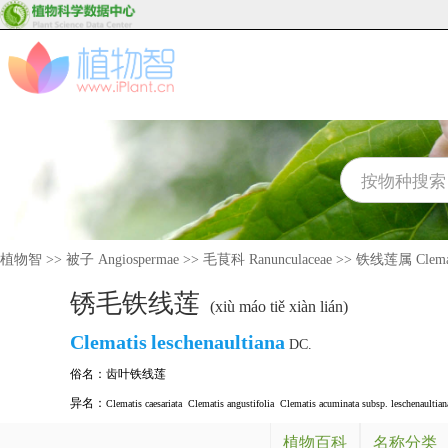
植物智
>>
被子 Angiospermae
>>
毛茛科 Ranunculaceae
>>
铁线莲属 Clema
锈毛铁线莲
(xiù máo tiě xiàn lián)
Clematis
leschenaultiana
DC.
俗名：
齿叶铁线莲
异名：
Clematis caesariata
Clematis angustifolia
Clematis acuminata subsp. leschenaultian
植物百科
名称分类