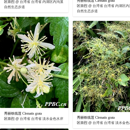
秀丽铁线莲 Clematis grata
区崇烈
@
台湾省 台湾省 内湖区内沟溪
区崇烈
@
台湾省 台湾省 内湖区内
自然生态步道
自然生态步道
秀丽铁线莲 Clematis grata
秀丽铁线莲 Clematis grata
区崇烈
@
台湾省 台湾省 淡水金色水岸
区崇烈
@
台湾省 台湾省 淡水金色