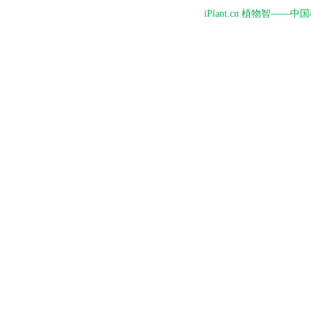
iPlant.cn 植物智—