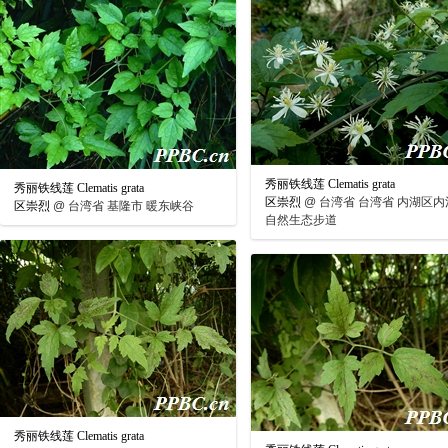
秀丽铁线莲 Clematis grata
秀丽铁线莲 Clematis grata
区崇烈
@
台湾省 台湾省 内湖区内
区崇烈
@
台湾省 基隆市 暖东峡谷
自然生态步道
秀丽铁线莲 Clematis grata