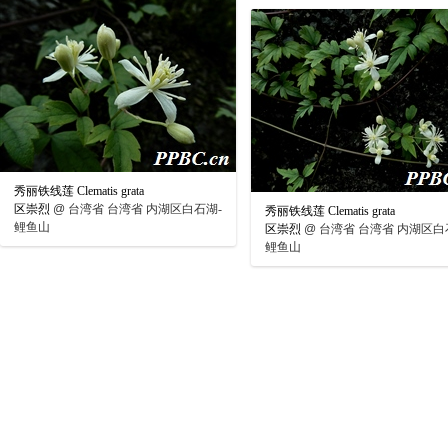
秀丽铁线莲 Clematis grata
区崇烈
@
台湾省 台湾省 内湖区白石湖-
秀丽铁线莲 Clematis grata
鲤鱼山
区崇烈
@
台湾省 台湾省 内湖区白
鲤鱼山