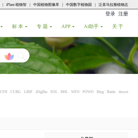
|
iPlant 植物智
|
中国植物图像库
|
中国数字植物园
|
泛喜马拉雅植物志
登录
注册
(current
标 本
专 题
APP
Ai助手
关 于
CFH
CUBG
GBIF
iDigBio
EOL
BHL
WFO
POWO
Bing
Baidu
duocet