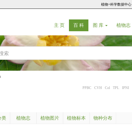
植物+科学数据中心
(current)
(current)
主 页
百 科
图 库
植物志
a
PPBC
CVH
Col
TPL
IPNI
分类
植物志
植物图片
植物标本
物种分布