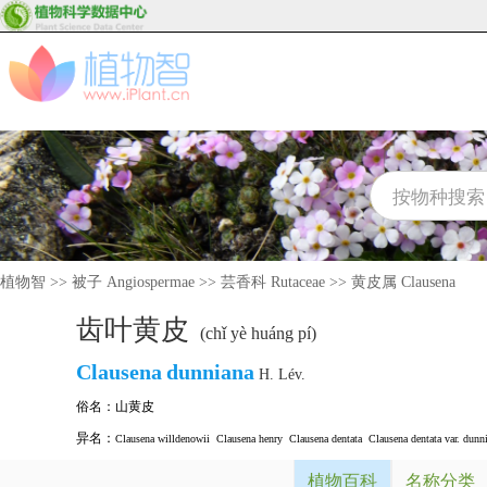
植物智
>>
被子 Angiospermae
>>
芸香科 Rutaceae
>>
黄皮属 Clausena
齿叶黄皮
(chǐ yè huáng pí)
Clausena
dunniana
H. Lév.
俗名：
山黄皮
异名：
Clausena willdenowii
Clausena henry
Clausena dentata
Clausena dentata var. dunn
植物百科
名称分类