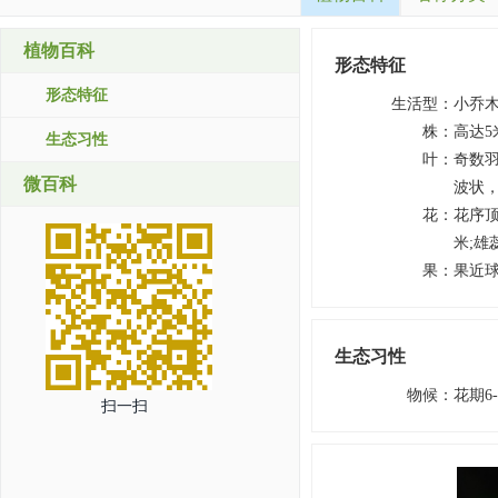
植物百科
形态特征
形态特征
生活型
：
小乔
株
：
高达5
生态习性
叶
：
奇数羽
微百科
波状，
花
：
花序顶
米;雄
果
：
果近球
生态习性
物候
：
花期6
扫一扫