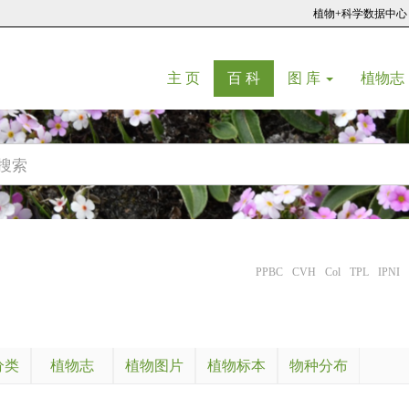
植物+科学数据中心
(current)
(current)
主 页
百 科
图 库
植物志
PPBC
CVH
Col
TPL
IPNI
分类
植物志
植物图片
植物标本
物种分布