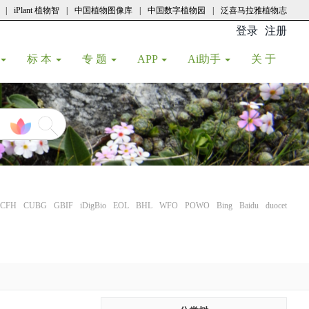
|
iPlant 植物智
|
中国植物图像库
|
中国数字植物园
|
泛喜马拉雅植物志
登录
注册
(current
标 本
专 题
APP
Ai助手
关 于
CFH
CUBG
GBIF
iDigBio
EOL
BHL
WFO
POWO
Bing
Baidu
duocet