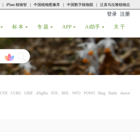
|
iPlant 植物智
|
中国植物图像库
|
中国数字植物园
|
泛喜马拉雅植物志
登录
注册
(current
标 本
专 题
APP
Ai助手
关 于
CFH
CUBG
GBIF
iDigBio
EOL
BHL
WFO
POWO
Bing
Baidu
duocet