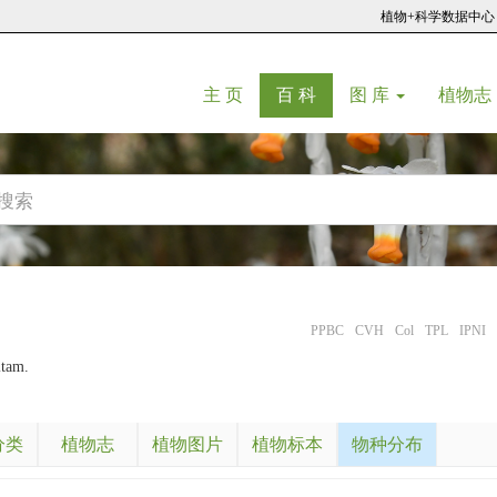
植物+科学数据中心
(current)
(current)
主 页
百 科
图 库
植物志
PPBC
CVH
Col
TPL
IPNI
itam.
分类
植物志
植物图片
植物标本
物种分布