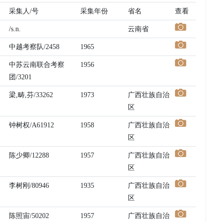
采集人/号
采集年份
省名
查看
/s.n.
云南省
中越考察队/2458
1965
中苏云南联合考察
1956
团/3201
梁,畴,芬/33262
1973
广西壮族自治
区
钟树权/A61912
1958
广西壮族自治
区
陈少卿/12288
1957
广西壮族自治
区
李树刚/80946
1935
广西壮族自治
区
陈照宙/50202
1957
广西壮族自治