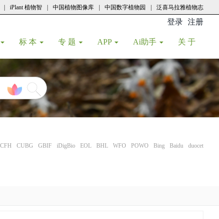
|
iPlant 植物智
|
中国植物图像库
|
中国数字植物园
|
泛喜马拉雅植物志
登录
注册
(current
标 本
专 题
APP
Ai助手
关 于
CFH
CUBG
GBIF
iDigBio
EOL
BHL
WFO
POWO
Bing
Baidu
duocet