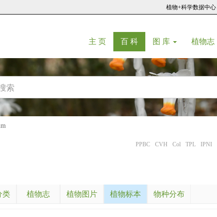
植物+科学数据中心
(current)
(current)
主 页
百 科
图 库
植物志
um
PPBC
CVH
Col
TPL
IPNI
分类
植物志
植物图片
植物标本
物种分布