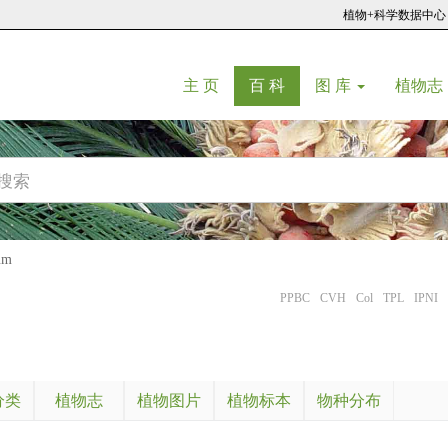
植物+科学数据中心
(current)
(current)
主 页
百 科
图 库
植物志
um
PPBC
CVH
Col
TPL
IPNI
分类
植物志
植物图片
植物标本
物种分布