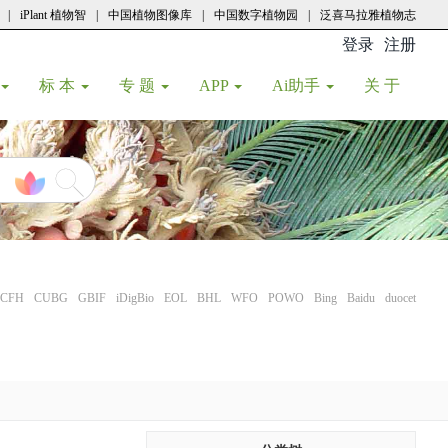
|
iPlant 植物智
|
中国植物图像库
|
中国数字植物园
|
泛喜马拉雅植物志
登录
注册
(current
标 本
专 题
APP
Ai助手
关 于
CFH
CUBG
GBIF
iDigBio
EOL
BHL
WFO
POWO
Bing
Baidu
duocet