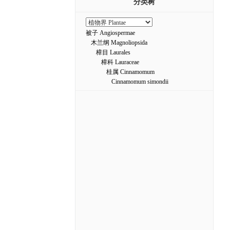
分类树
被子 Angiospermae
木兰纲 Magnoliopsida
樟目 Laurales
樟科 Lauraceae
桂属 Cinnamomum
Cinnamomum simondii