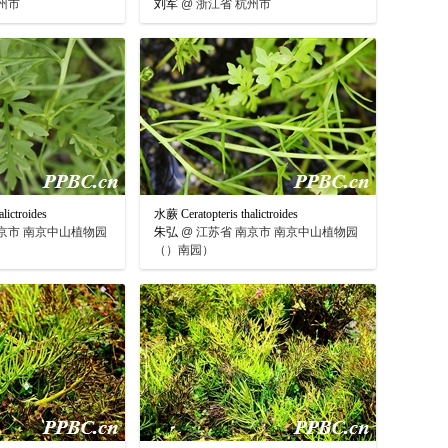
州市
刘军
@
浙江省 杭州市
lictroides
水蕨 Ceratopteris thalictroides
京市 南京中山植物园
朱弘
@
江苏省 南京市 南京中山植物园
（）南园）