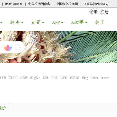
|
iPlant 植物智
|
中国植物图像库
|
中国数字植物园
|
泛喜马拉雅植物志
登录
注册
(current
标 本
专 题
APP
Ai助手
关 于
CFH
CUBG
GBIF
iDigBio
EOL
BHL
WFO
POWO
Bing
Baidu
duocet
保护