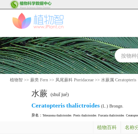
植物智
>>
蕨类 Fern
>>
凤尾蕨科 Pteridaceae
>>
水蕨属 Ceratopteris
水蕨
(shuǐ jué)
Ceratopteris
thalictroides
(L.) Brongn.
异名：
Teleozoma thalictroides
Pteris thalictroides
Furcaria thalictroides
Ceratopte
植物百科
名称