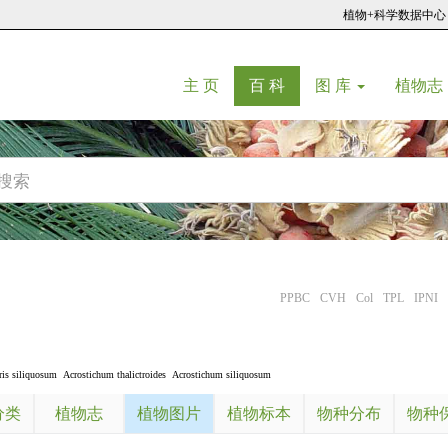
植物+科学数据中心
(current)
(current)
主 页
百 科
图 库
植物志
PPBC
CVH
Col
TPL
IPNI
ris siliquosum
Acrostichum thalictroides
Acrostichum siliquosum
分类
植物志
植物图片
植物标本
物种分布
物种