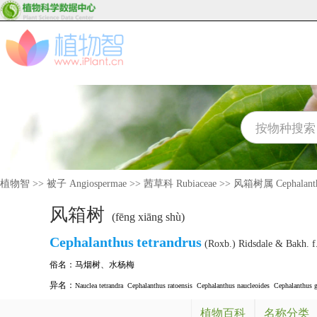
植物智
>>
被子 Angiospermae
>>
茜草科 Rubiaceae
>>
风箱树属 Cephalant
风箱树
(fēng xiāng shù)
Cephalanthus
tetrandrus
(Roxb.) Ridsdale & Bakh. f
俗名：
马烟树
、
水杨梅
异名：
Nauclea tetrandra
Cephalanthus ratoensis
Cephalanthus naucleoides
Cephalanthus g
植物百科
名称分类