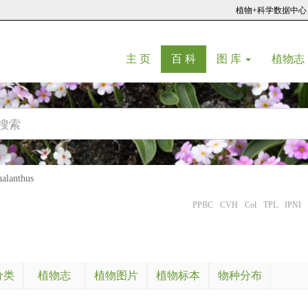
植物+科学数据中心
(current)
(current)
主 页
百 科
图 库
植物志
lanthus
PPBC
CVH
Col
TPL
IPNI
分类
植物志
植物图片
植物标本
物种分布