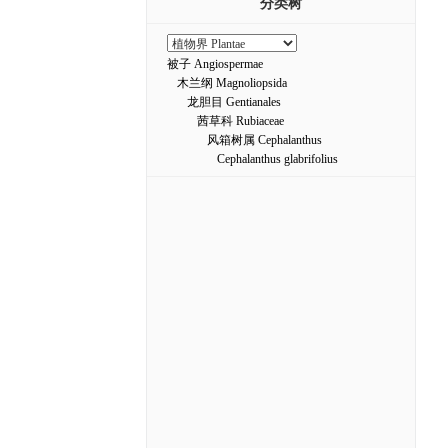
分类树
被子 Angiospermae
木兰纲 Magnoliopsida
龙胆目 Gentianales
茜草科 Rubiaceae
风箱树属 Cephalanthus
Cephalanthus glabrifolius