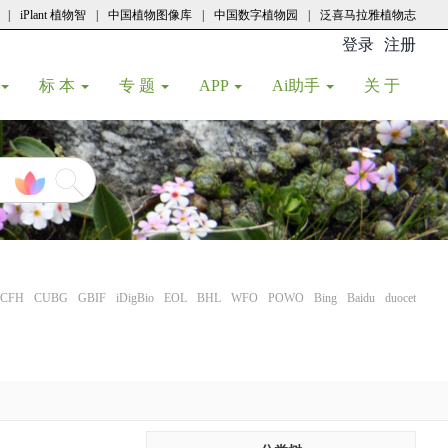
|
iPlant 植物智
|
中国植物图像库
|
中国数字植物园
|
泛喜马拉雅植物志
登录
注册
(current
标 本
专 题
APP
Ai助手
关 于
CFH
CUBG
GBIF
iDigBio
EOL
BHL
WFO
POWO
Bing
Baidu
duocet