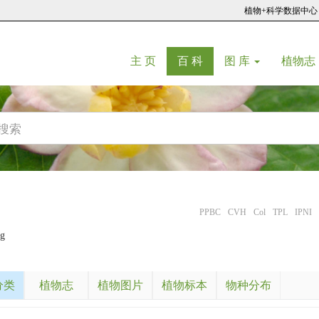
植物+科学数据中心
(current)
(current)
主 页
百 科
图 库
植物志
PPBC
CVH
Col
TPL
IPNI
ng
分类
植物志
植物图片
植物标本
物种分布