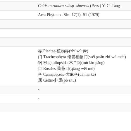
Celtis tetrandra subsp. sinensis
(Pers.) Y. C. Tang
Acta Phytotax. Sin. 17(1): 51 (1979)
界 Plantae-植物界(zhí wù jiè)
门 Tracheophyta-维管植物门(wéi guǎn zhí wù mén)
纲 Magnoliopsida-木兰纲(mù lán gāng)
目 Rosales-蔷薇目(qiáng wēi mù)
科 Cannabaceae-大麻科(dà má kē)
属 Celtis-朴属(pò shǔ)
-
-