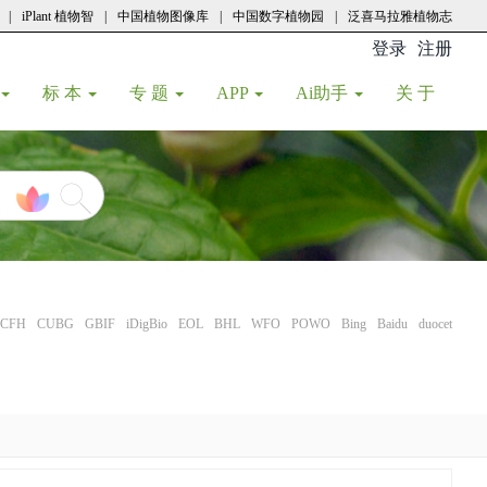
|
iPlant 植物智
|
中国植物图像库
|
中国数字植物园
|
泛喜马拉雅植物志
登录
注册
(current
标 本
专 题
APP
Ai助手
关 于
CFH
CUBG
GBIF
iDigBio
EOL
BHL
WFO
POWO
Bing
Baidu
duocet