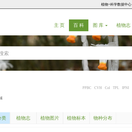
植物+科学数据中心
(current)
(current)
主 页
百 科
图 库
植物志
PPBC
CVH
Col
TPL
IPNI
ng
分类
植物志
植物图片
植物标本
物种分布