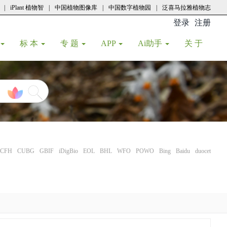
|
iPlant 植物智
|
中国植物图像库
|
中国数字植物园
|
泛喜马拉雅植物志
登录
注册
(current
标 本
专 题
APP
Ai助手
关 于
CFH
CUBG
GBIF
iDigBio
EOL
BHL
WFO
POWO
Bing
Baidu
duocet