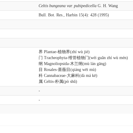
Celtis bungeana var. pubipedicella
G. H. Wang
Bull. Bot. Res., Harbin 15(4): 428 (1995)
界 Plantae-植物界(zhí wù jiè)
门 Tracheophyta-维管植物门(wéi guǎn zhí wù mén)
纲 Magnoliopsida-木兰纲(mù lán gāng)
目 Rosales-蔷薇目(qiáng wēi mù)
科 Cannabaceae-大麻科(dà má kē)
属 Celtis-朴属(pò shǔ)
-
-