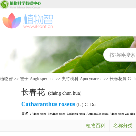
植物智
>>
被子 Angiospermae
>>
夹竹桃科 Apocynaceae
>>
长春花属 Cathar
长春花
(cháng chūn huā)
Catharanthus
roseus
(L.) G. Don
异名：
Vinca rosea
Pervinca rosea
Lochnera rosea
Ammocallis rosea
Vinca rosea var. alba
植物百科
名称分类