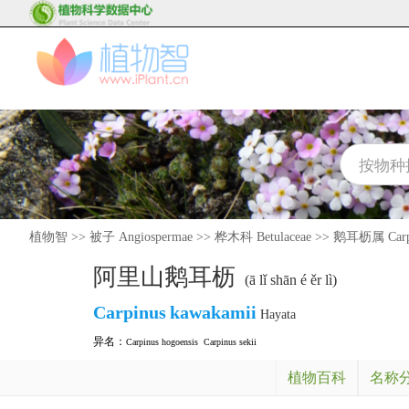
植物智
>>
被子 Angiospermae
>>
桦木科 Betulaceae
>>
鹅耳枥属 Carp
阿里山鹅耳枥
(ā lǐ shān é ěr lì)
Carpinus
kawakamii
Hayata
异名：
Carpinus hogoensis
Carpinus sekii
植物百科
名称