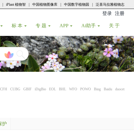
|
iPlant 植物智
|
中国植物图像库
|
中国数字植物园
|
泛喜马拉雅植物志
登录
注册
(current
标 本
专 题
APP
Ai助手
关 于
CFH
CUBG
GBIF
iDigBio
EOL
BHL
WFO
POWO
Bing
Baidu
duocet
保护