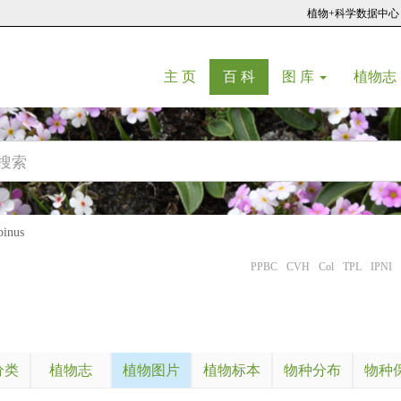
植物+科学数据中心
(current)
(current)
主 页
百 科
图 库
植物志
inus
PPBC
CVH
Col
TPL
IPNI
分类
植物志
植物图片
植物标本
物种分布
物种