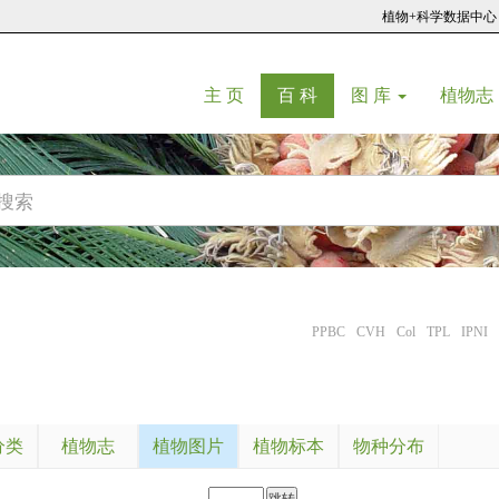
植物+科学数据中心
(current)
(current)
主 页
百 科
图 库
植物志
PPBC
CVH
Col
TPL
IPNI
分类
植物志
植物图片
植物标本
物种分布