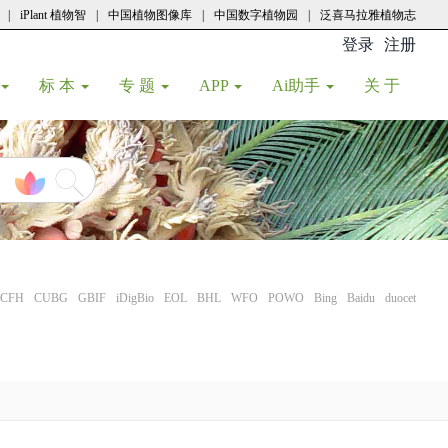
|
iPlant 植物智
|
中国植物图像库
|
中国数字植物园
|
泛喜马拉雅植物志
登录
注册
(current
标 本
专 题
APP
Ai助手
关 于
CFH
CUBG
GBIF
iDigBio
EOL
BHL
WFO
POWO
Bing
Baidu
duocet