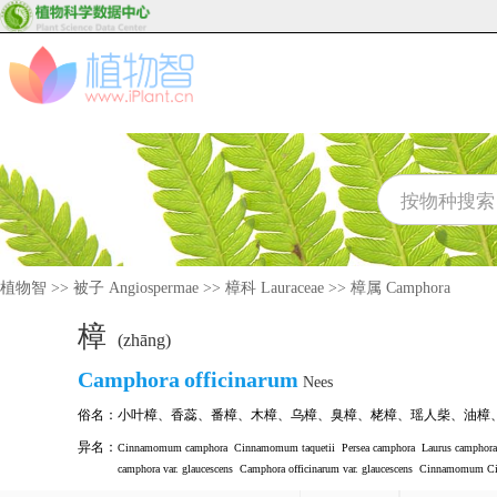
植物智
>>
被子 Angiospermae
>>
樟科 Lauraceae
>>
樟属 Camphora
樟
(zhāng)
Camphora
officinarum
Nees
俗名：
小叶樟
、
香蕊
、
番樟
、
木樟
、
乌樟
、
臭樟
、
栳樟
、
瑶人柴
、
油樟
异名：
Cinnamomum camphora
Cinnamomum taquetii
Persea camphora
Laurus camphora
camphora var. glaucescens
Camphora officinarum var. glaucescens
Cinnamomum Ci