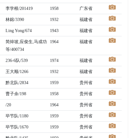
李学根/201419
1958
广东省
林鎔/3390
1932
福建省
Ling Yong/674
1943
福建省
简焯坡,应俊生,马成功
1964
福建省
等/400734
236-6队/539
1974
福建省
王大顺/1266
1932
福建省
黔北队/2834
1959
贵州省
曹子余/198
1958
贵州省
/20
1964
贵州省
毕节队/1180
1959
贵州省
毕节队/1670
1959
贵州省