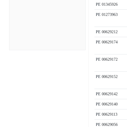
PE
01345926
PE
01273963
PE
00629212
PE
00629174
PE
00629172
PE
00629152
PE
00629142
PE
00629140
PE
00629113
PE
00629056