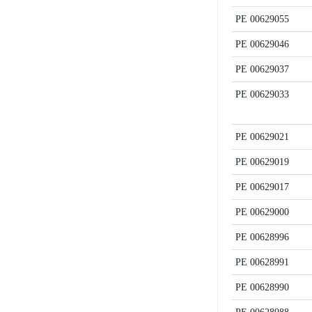
PE
00629055
PE
00629046
PE
00629037
PE
00629033
PE
00629021
PE
00629019
PE
00629017
PE
00629000
PE
00628996
PE
00628991
PE
00628990