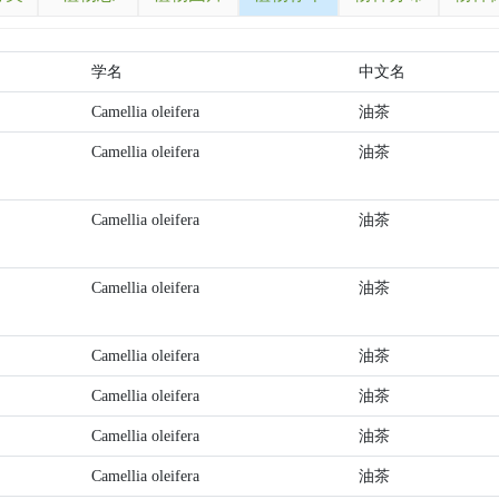
学名
中文名
Camellia oleifera
油茶
Camellia oleifera
油茶
Camellia oleifera
油茶
Camellia oleifera
油茶
Camellia oleifera
油茶
Camellia oleifera
油茶
Camellia oleifera
油茶
Camellia oleifera
油茶