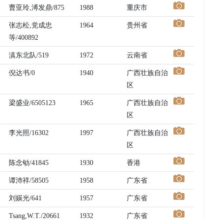
曹亚玲,溥发鼎/875
1988
重庆市
张志松,党成忠
1964
贵州省
等/400892
滇东北队/519
1972
云南省
倪达书/0
1940
广西壮族自治
区
梁盛业/6505123
1965
广西壮族自治
区
李光照/16302
1997
广西壮族自治
区
陈念劬/41845
1930
香港
谭沛祥/58505
1958
广东省
刘媖光/641
1957
广东省
Tsang,W.T./20661
1932
广东省