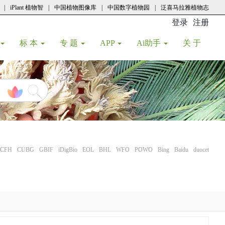
|
iPlant 植物智
|
中国植物图像库
|
中国数字植物园
|
泛喜马拉雅植物志
登录
注册
(current
标 本
专 题
APP
Ai助手
关 于
CFH
CUBG
GBIF
iDigBio
EOL
BHL
WFO
POWO
Bing
Baidu
duocet