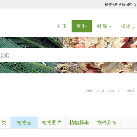
植物+科学数据中心
(current)
(current)
主 页
百 科
图 库
植物志
PPBC
CVH
Col
TPL
IPNI
分类
植物志
植物图片
植物标本
物种分布