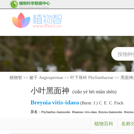
植物智
>>
被子 Angiospermae
>>
叶下珠科 Phyllanthaceae
>>
黑面神属 
小叶黑面神
(xiǎo yè hēi miàn shén)
Breynia
vitis-idaea
(Burm. f.) C. E. C. Fisch.
异名：
Phyllanthus rhamnoides
Rhamnus vitis-idaea
Breynia rhamnoides
Breynia
植物百科
名称