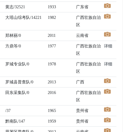
黄志/32521
1933
广东省
大瑶山综考队/14221
1982
广西壮族自治
区
郑林丽/0
2011
云南省
方鼎等/0
1977
广西壮族自治
详细
区
罗城专业队/0
1978
广西壮族自治
详细
区
罗城县普查队/0
2013
广西
田东采集队/0
2016
广西壮族自治
区
/37
1965
贵州省
黔南队/147
1959
贵州省
思茅区普查队/0
2012
云南省