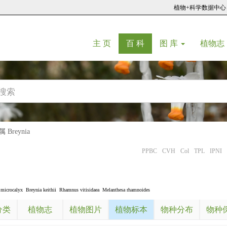
植物+科学数据中心
(current)
(current)
主 页
百 科
图 库
植物志
Breynia
PPBC
CVH
Col
TPL
IPNI
 microcalyx
Breynia keithii
Rhamnus vitisidaea
Melanthesa rhamnoides
分类
植物志
植物图片
植物标本
物种分布
物种