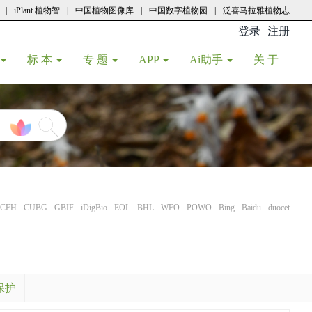
|
iPlant 植物智
|
中国植物图像库
|
中国数字植物园
|
泛喜马拉雅植物志
登录
注册
(current
标 本
专 题
APP
Ai助手
关 于
CFH
CUBG
GBIF
iDigBio
EOL
BHL
WFO
POWO
Bing
Baidu
duocet
保护