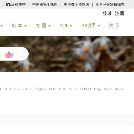
|
iPlant 植物智
|
中国植物图像库
|
中国数字植物园
|
泛喜马拉雅植物志
登录
注册
(current
标 本
专 题
APP
Ai助手
关 于
CFH
CUBG
GBIF
iDigBio
EOL
BHL
WFO
POWO
Bing
Baidu
duocet