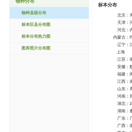
物种分布
标本分布
物种县级分布
北京：
天津：
标本区县分布图
河北：
标本分布热力图
内蒙古：
辽宁：
图库照片分布图
上海
江苏：
安徽：
福建：
江西：
山东：
河南：
湖北：
湖南：
广东：
广西：