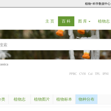
植物+科学数据中心
(current)
(current)
主 页
百 科
图 库
植物志
ssica
PPBC
CVH
Col
TPL
IPNI
分类
植物志
植物图片
植物标本
物种分布