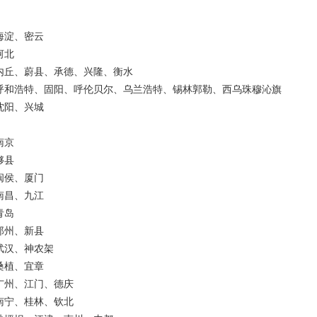
海淀、密云
河北
内丘、蔚县、承德、兴隆、衡水
呼和浩特、固阳、呼伦贝尔、乌兰浩特、锡林郭勒、西乌珠穆沁旗
沈阳、兴城
南京
黟县
闽侯、厦门
南昌、九江
青岛
郑州、新县
武汉、神农架
桑植、宜章
广州、江门、德庆
南宁、桂林、钦北