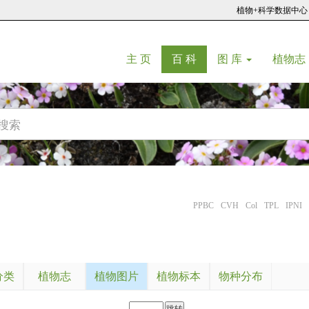
植物+科学数据中心
(current)
(current)
主 页
百 科
图 库
植物志
PPBC
CVH
Col
TPL
IPNI
分类
植物志
植物图片
植物标本
物种分布