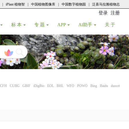
|
iPlant 植物智
|
中国植物图像库
|
中国数字植物园
|
泛喜马拉雅植物志
登录
注册
(current
标 本
专 题
APP
Ai助手
关 于
CFH
CUBG
GBIF
iDigBio
EOL
BHL
WFO
POWO
Bing
Baidu
duocet