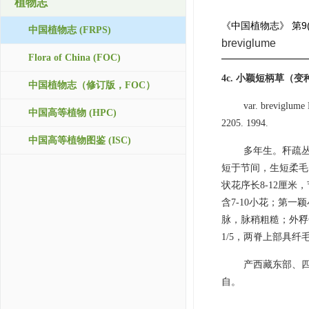
植物志
《中国植物志》
第9
中国植物志 (FRPS)
breviglume
Flora of China (FOC)
4c. 小颖短柄草（
中国植物志（修订版，FOC）
var. brevig
中国高等植物 (HPC)
2205. 1994.
中国高等植物图鉴 (ISC)
多年生。秆疏丛
短于节间，生短柔毛
状花序长8-12厘米
含7-10小花；第一
脉，脉稍粗糙；外稃长
1/5，两脊上部具纤
产西藏东部、四
自。