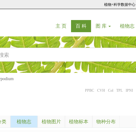
植物+科学数据中心
(current)
(current)
主 页
百 科
图 库
植物志
podium
PPBC
CVH
Col
TPL
IPNI
分类
植物志
植物图片
植物标本
物种分布