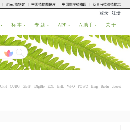
|
iPlant 植物智
|
中国植物图像库
|
中国数字植物园
|
泛喜马拉雅植物志
登录
注册
(current
标 本
专 题
APP
Ai助手
关 于
CFH
CUBG
GBIF
iDigBio
EOL
BHL
WFO
POWO
Bing
Baidu
duocet